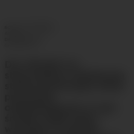
RODZAJ WYDARZENIA
Ambient
DATA REALIZACJI
Grudzień 2023
Dla ORLEN S.A.
stworzyliśmy świąteczną
strefę promocyjną, która
przeniosła
odwiedzających w sam
środek magii świąt –
wszystko w ramach