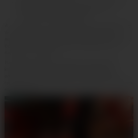
Pakowanie prezentów – bo nic tak nie cieszy,
jak perfekcyjnie zapakowana paczka (a
przynajmniej taka z kokardką!).
A co najlepsze? Zachęcaliśmy gości do wcielenia się
w rolę Mikołaja – wystarczyło zbierać punkty w
aplikacji ORLEN VITAY i przekazywać je na szczytny
cel. Dobro wraca, a uśmiechy uczestników były
najlepszym dowodem!
Nasza ekipa zadbała o wszystko: od koncepcji
kreatywnej, przez scenografię i logistykę, po
animację uczestników. Efekt? Mnóstwo radości,
niezapomniane wrażenia i jeszcze silniejszy wizerunek
marki ORLEN.