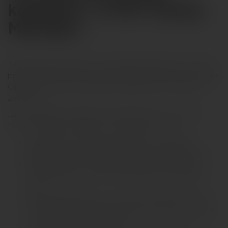
kampanii "VITAY Święty
Mikołaju".
Nasza misja? Pokazać, że zbieranie punktów VITAY i
przekazywanie ich na cele społeczne przez Fundację
ORLEN to nie tylko dobry uczynek, ale i świetna
zabawa!
Jak wyglądało świąteczne szaleństwo w strefie
“VITAY Święty Mikołaju”? Sprawdźcie sami:
Miasteczko Świętego Mikołaja – dzieciaki
biegały, bawiły się i chichotały do utraty tchu,
Strefa selfie – magiczna ławka i samochód z
prezentami, bo kto nie lubi zdjęć z choinką w
tle?
Kącik degustacyjny – gorąca czekolada, która
rozgrzewała, dodawała świątecznego nastroju
i... znikała w mgnieniu oka,