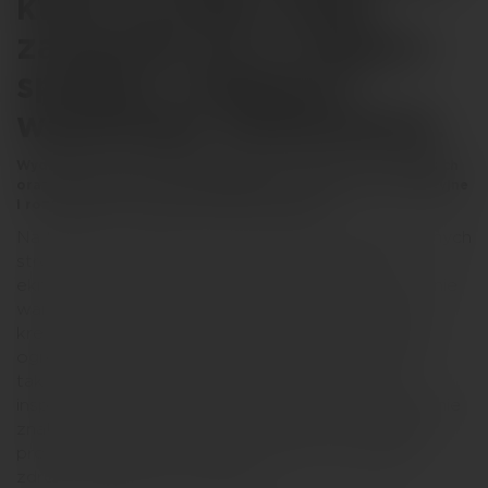
która na jeden dzień
zamieniła się w miejsce
spotkań, integracji i
wspólnego świętowania.
Wydarzenie zostało zaprojektowane z myślą o pracownikach
oraz ich rodzinach, łącząc aktywności rekreacyjne, edukacyjne
i rozrywkowe w formule letniego festiwalu.
Na terenie wydarzenia powstało kilka dedykowanych
stref funkcjonalnych, w tym namiot główny z
ekranem LED, strefy cateringowe oraz przestrzenie
warsztatowe. Uczestnicy mogli rozwijać swoją
kreatywność podczas warsztatów tworzenia mini
ogrodów i personalizacji materiałowych toreb, a
także wziąć udział w rodzinnych rozgrywkach
inspirowanych teleturniejem Familiada. W programie
znalazły się również zajęcia jogi oraz konsultacje
prowadzone przez fizjoterapeutów, promujące
zdrowy i aktywny styl życia.