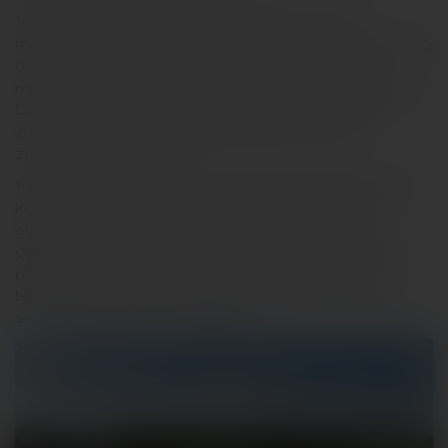
Nie zabrakło atrakcji dla miłośników sportu i
mocniejszych emocji. Na uczestników czekało boisko
do siatkówki, symulator dachowania oraz
rozbudowana strefa dmuchańców dla najmłodszych.
Dzięki różnorodnemu programowi każdy mógł
znaleźć aktywność dopasowaną do swoich
zainteresowań i wieku.
Finałem wydarzenia było wspólne grillowanie oraz
koncert na żywo, które stworzyły wyjątkową
atmosferę i stanowiły doskonałe zwieńczenie
całodziennego spotkania. Efektem realizacji była
pełna energii przestrzeń sprzyjająca integracji,
budowaniu relacji i wspólnemu spędzaniu czasu w
swobodnej, letniej atmosferze.