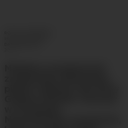
Gedeon Richter
RODZAJ WYDARZENIA
Impreza intergracyjna
DATA REALIZACJI
2026
Mieliśmy przyjemność
zrealizować plenerowy
piknik rodzinny dla firmy
Gedeon Richter, tworząc
w Grodzisku
Mazowieckim przestrzeń,