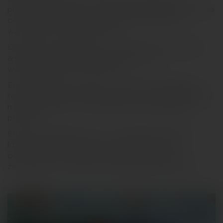
prędkości sieci 5G, porównania wydajności smartfona
oraz przetestowania jego aparatu w różnych
warunkach oświetleniowych.
Dynamiczna prezentacja – efektowne wizualizacje,
animacje i demonstracje technologii na
wielkoformatowych ekranach.
Ekskluzywne grono gości – obecność ekspertów
technologicznych, influencerów oraz przedstawicieli
mediów, którzy na żywo dzielili się wrażeniami z
premiery,
Elementy gamingowe i VR – specjalne strefy, w
których uczestnicy mogli przetestować moc
obliczeniową smartfona w grach mobilnych i
zanurzyć się w świecie wirtualnej rzeczywistości.