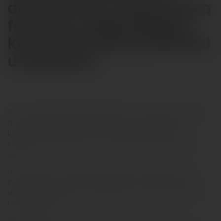
dynamiczną, nowoczesną
formułę, podkreślającą
kluczowe funkcjonalności
urządzenia.
Styl wydarzenia był dopasowany do innowacyjnych
możliwości nowego smartfona, co sprawiło, że
każdy element premiery – od scenografii po
interaktywne strefy – podkreślał jego największe
atuty.
Co sprawiło, że ta premiera wyróżniała się na tle
innych? Nowoczesna scenografia – futurystyczny
design przestrzeni, nawiązujący do zaawansowanej
technologii 5G.
Interaktywne strefy – możliwość testowania