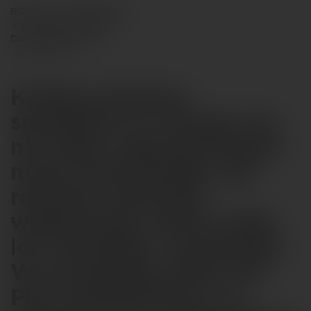
RODZAJ WYDARZENIA
Konferencja prasowa
DATA REALIZACJI
Lipiec 2020
Każda premiera
smartfona to okazja, by
nie tylko zaprezentować
nowe technologie, ale
również stworzyć
wydarzenie, które odda
ich charakter i potencjał.
W przypadku Moto 5G
Plus postawiliśmy na